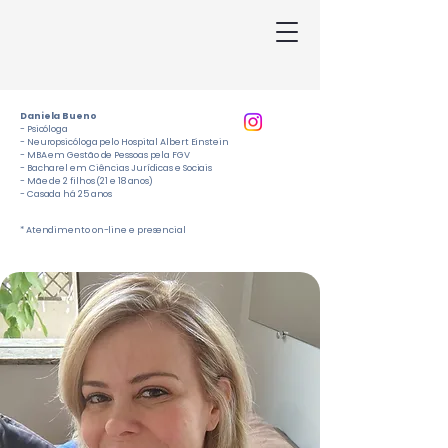
Daniela Bueno
- Psicóloga
- Neuropsicóloga pelo Hospital Albert Einstein
- MBA em Gestão de Pessoas pela FGV
- Bacharel em Ciências Jurídicas e Sociais
- Mãe de 2 filhos (21 e 18 anos)
- Casada há 25 anos
* Atendimento on-line e presencial