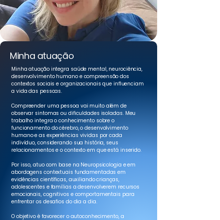
Minha atuação
Minha atuação integra saúde mental, neurociência,
desenvolvimento humano e compreensão dos
contextos sociais e organizacionais que influenciam
a vida das pessoas.
Compreender uma pessoa vai muito além de
observar sintomas ou dificuldades isoladas.
Meu
trabalho integra o conhecimento sobre o
funcionamento do cérebro, o desenvolvimento
humano e as experiências vividas por cada
indivíduo, considerando sua história, seus
relacionamentos e o contexto em que está inserido.
Por isso, atuo com base na Neuropsicologia e em
abordagens contextuais fundamentadas em
evidências científicas, auxiliando crianças,
adolescentes e famílias a desenvolverem recursos
emocionais, cognitivos e comportamentais para
enfrentar os desafios do dia a dia.
O objetivo é favorecer o autoconhecimento, a