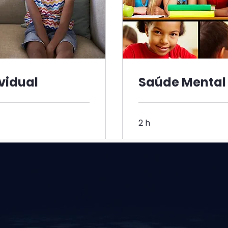
vidual
Saúde Mental 
2 h
Agendar